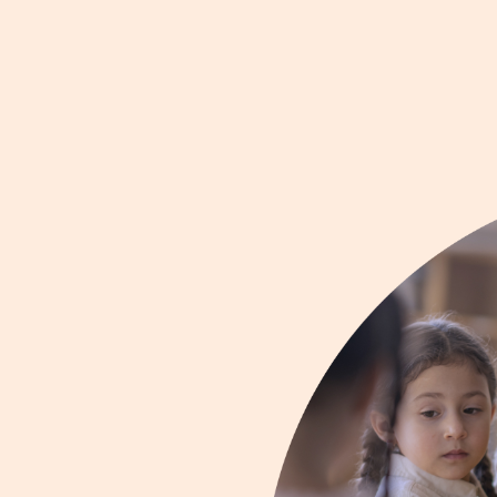
integrata,
cuola