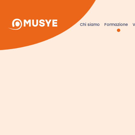
Chi siamo
Formazione
V
Ci prendiamo c
di chi si prend
dell’educazion
La formazione è nel DNA di Musye