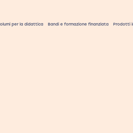
olumi per la didattica
Bandi e formazione finanziata
Prodotti 
ura
e cura
e.