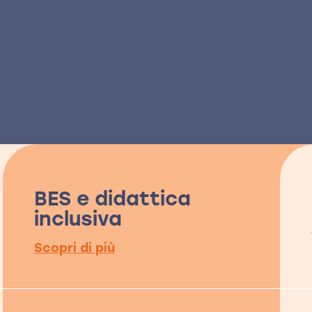
BES e didattica
inclusiva
Scopri di più